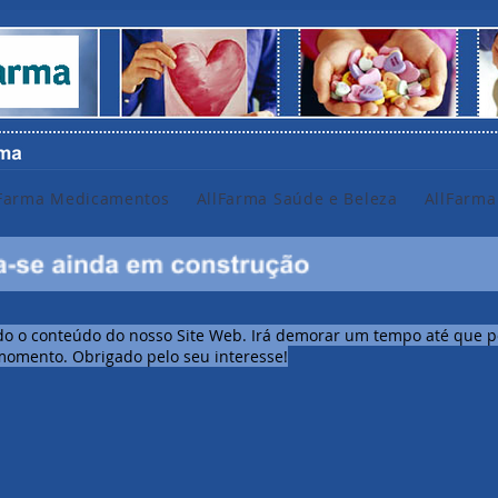
lFarma Medicamentos
AllFarma Saúde e Beleza
AllFarma
 o conteúdo do nosso Site Web. Irá demorar um tempo até que po
o momento. Obrigado pelo seu interesse!