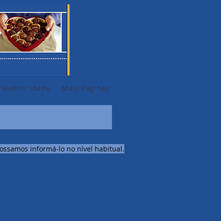
 Melhor Idade
Mais Páginas
ssamos informá-lo no nível habitual.