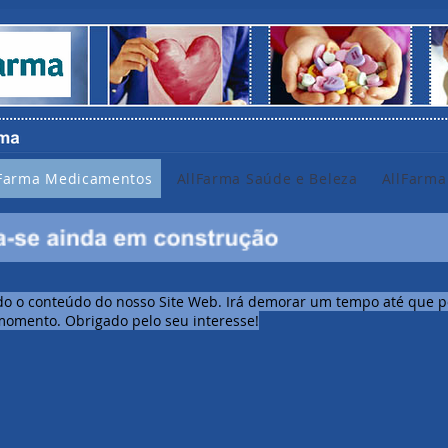
lFarma Medicamentos
AllFarma Saúde e Beleza
AllFarma
 o conteúdo do nosso Site Web. Irá demorar um tempo até que po
o momento. Obrigado pelo seu interesse!